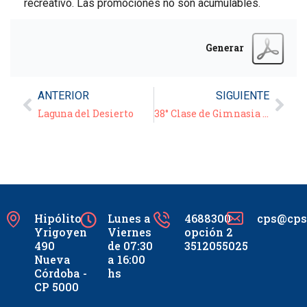
recreativo. Las promociones no son acumulables.
Generar
ANTERIOR
SIGUIENTE
Laguna del Desierto
38° Clase de Gimnasia para Adultos
Hipólito
Lunes a
4688300
cps@cpsc
Yrigoyen
Viernes
opción 2
490
de 07:30
3512055025
Nueva
a 16:00
Córdoba -
hs
CP 5000