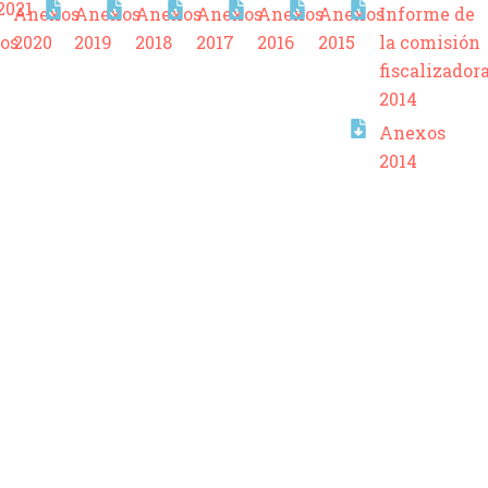
2021
Anexos
Anexos
Anexos
Anexos
Anexos
Anexos
Informe de
os
2020
2019
2018
2017
2016
2015
la comisión
fiscalizador
2014
Anexos
2014