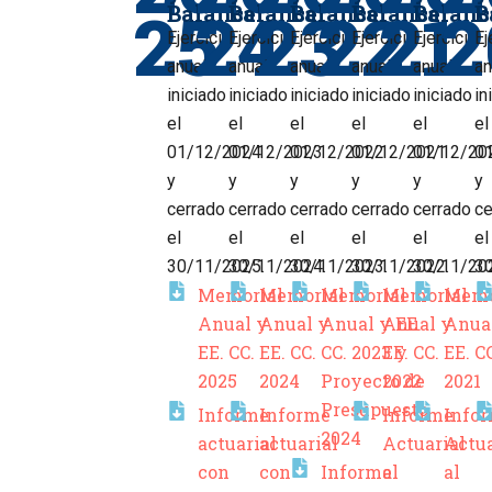
25
24
23
22
21
2
Balance
Balance
Balance
Balance
Balanc
B
Ejercicio
Ejercicio
Ejercicio
Ejercicio
Ejercicio
Ej
anual
anual
anual
anual
anual
an
iniciado
iniciado
iniciado
iniciado
iniciado
in
el
el
el
el
el
el
01/12/2024
01/12/2023
01/12/2022
01/12/2021
01/12/20
0
y
y
y
y
y
y
cerrado
cerrado
cerrado
cerrado
cerrado
ce
el
el
el
el
el
el
30/11/2025.
30/11/2024.
30/11/2023.
30/11/2022.
30/11/20
3
Memorial
Memorial
Memorial
Memorial
Memo
Anual y
Anual y
Anual y EE.
Anual y
Anua
EE. CC.
EE. CC.
CC. 2023 y
EE. CC.
EE. C
2025
2024
Proyecto de
2022
2021
Presupuesto
Informe
Informe
Informe
Info
2024
actuarial
actuarial
Actuarial
Actua
con
con
Informe
al
al