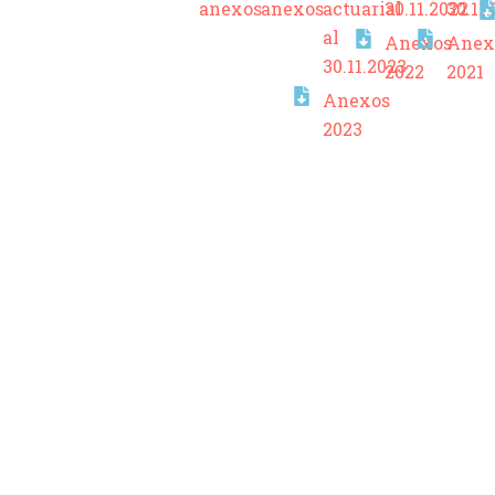
anexos
anexos
actuarial
30.11.2022
30.11.
al
Anexos
Anex
30.11.2023
2022
2021
Anexos
2023