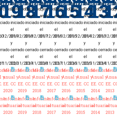
0
19
18
17
16
15
14
13
1
e
alance
Balance
Balance
Balance
Balance
Balance
Balance
Balanc
B
ercicio
Ejercicio
Ejercicio
Ejercicio
Ejercicio
Ejercicio
Ejercicio
Ejercicio
Ej
ual
anual
anual
anual
anual
anual
anual
anual
an
iciado
iniciado
iniciado
iniciado
iniciado
iniciado
iniciado
iniciado
in
el
el
el
el
el
el
el
el
20
1/12/2019
01/12/2018
01/12/2017
01/12/2016
01/12/2015
01/12/2014
01/12/2013
01/12/20
0
y
y
y
y
y
y
y
y
rrado
cerrado
cerrado
cerrado
cerrado
cerrado
cerrado
cerrado
ce
el
el
el
el
el
el
el
el
21.
0/11/2020.
30/11/2019.
30/11/2018.
30/11/2017.
30/11/2016.
30/11/2015.
30/11/2014.
30/11/20
3
rial
Memoria
Memorial
Memoria
Memoria
Memoria
Memoria
Memoria
Memo
l y
anual y
Anual y
Anual y
Anual y
Anual y
Anual y
Anual y
Anua
C.
EE. CC
EE. CC.
EE. CC
EE. CC
EE. CC
EE. CC
EE. CC
EE. C
2020
2019
2018
2017
2016
2015
2014
2013
rme
Informe
Informe
Informe
Informe
Informe
Informe
Informe
Info
rial
actuarial
actuarial
actuarial
actuarial
actuarial
actuarial
actuarial
actua
2020
2019
2018
2017
2016
2015
2014
2013