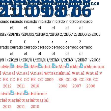
2
11
10
09
08
07
06
e
alance
Balance
Balance
Balance
Balance
Balance
Balance
ercicio
Ejercicio
Ejercicio
Ejercicio
Ejercicio
Ejercicio
Ejercicio
ual
anual
anual
anual
anual
anual
anual
iciado
iniciado
iniciado
iniciado
iniciado
iniciado
iniciado
el
el
el
el
el
el
12
1/12/2011
01/12/2010
01/12/2009
01/12/2008
01/12/2007
01/12/2006
01/12/2005
y
y
y
y
y
y
rrado
cerrado
cerrado
cerrado
cerrado
cerrado
cerrado
el
el
el
el
el
el
13.
0/11/2012.
30/11/2011.
30/11/2010.
30/11/2009.
30/11/2008.
30/11/2007.
30/11/2006.
ria
Memoria
Memoria
Memoria
Informe
Memoria
Memoria
Memoria
l y
Anual y
Anual y
Anual y
actuarial
Anual y
Anual y
Anual y
C
EE. CC
EE. CC
EE. CC
2009
EE. CC
EE. CC
EE. CC
2012
2011
2010
2008
2007
2006
rme
Informe
Informe
Informe
rial
actuarial
actuarial
actuarial
2012
2011
2010