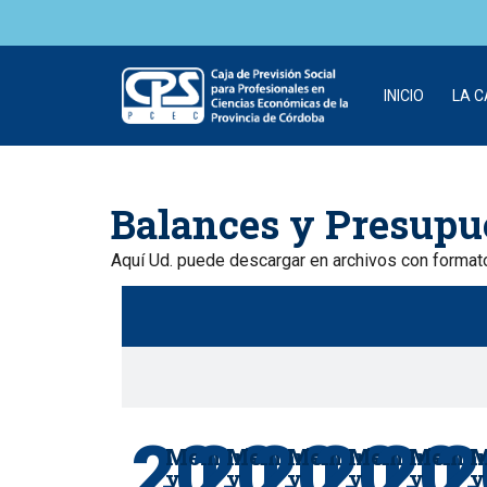
INICIO
LA 
Skip to
content
Balances y Presupu
Aquí Ud. puede descargar en archivos con format
20
20
20
20
20
2
Memoria
Memoria
Memoria
Memoria
Memor
M
y
y
y
y
y
y