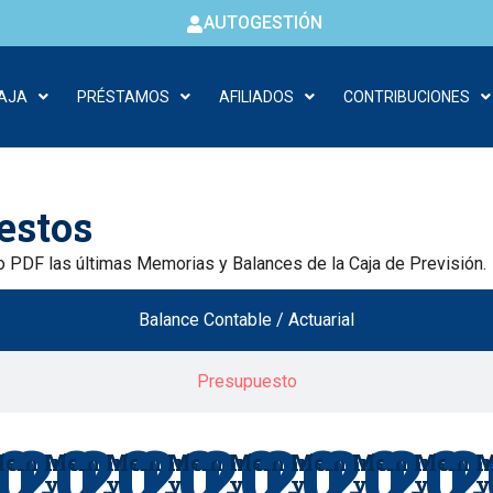
AUTOGESTIÓN
CAJA
PRÉSTAMOS
AFILIADOS
CONTRIBUCIONES
estos
o PDF las últimas Memorias y Balances de la Caja de Previsión.
Balance Contable / Actuarial
Presupuesto
0
20
20
20
20
20
20
20
2
ia
emoria
Memoria
Memoria
Memoria
Memoria
Memoria
Memoria
Memor
M
y
y
y
y
y
y
y
y